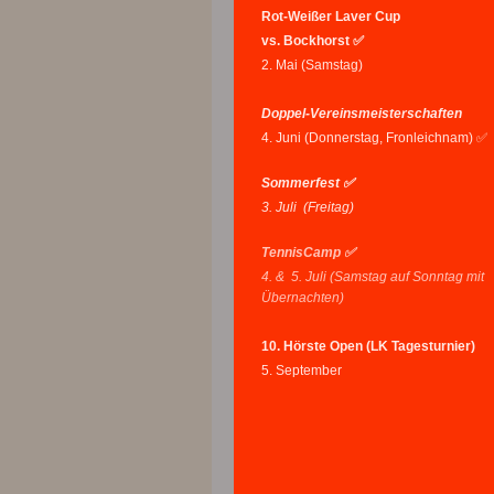
Rot-Weißer Laver Cup
vs. Bockhorst ✅
2. Mai (Samstag)
Doppel-Vereinsmeisterschaften
4. Juni (Donnerstag, Fronleichnam) ✅
Sommerfest ✅
3. Juli (Freitag)
TennisCamp ✅
4. & 5. Juli (Samstag auf Sonntag mit
Übernachten)
10. Hörste Open (LK Tagesturnier)
5. September