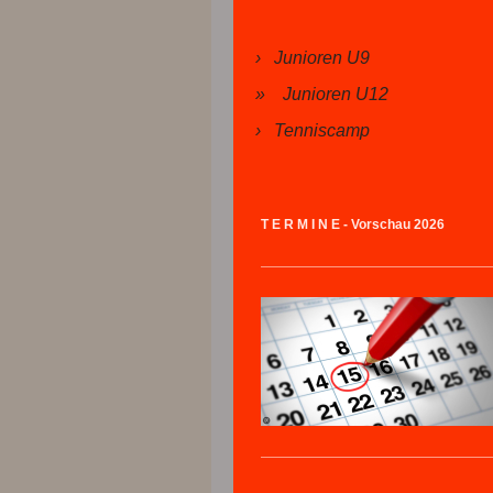
Junioren U9
Junioren U12
Tenniscamp
T E R M I N E - Vorschau 2026