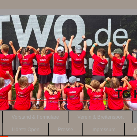
TG 
Vorstand & Formulare
Verein & Breitensport
Hörste Open
Presse
Impressum
K