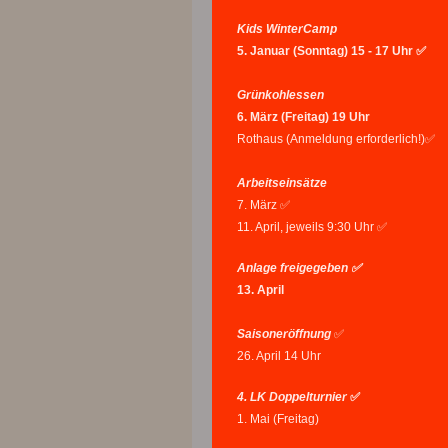
Kids WinterCamp
5. Januar (Sonntag) 15 - 17 Uhr ✅
Grünkohlessen
6.
März (Freitag) 19 Uhr
Rothaus (Anmeldung erforderlich!)✅
Arbeitseinsätze
7. März ✅
11. April, jeweils 9:30 Uhr ✅
Anlage freigegeben ✅
13. April
Saisoneröffnung
✅
26. April 14 Uhr
4. LK Doppelturnier
✅
1. Mai (Freitag)