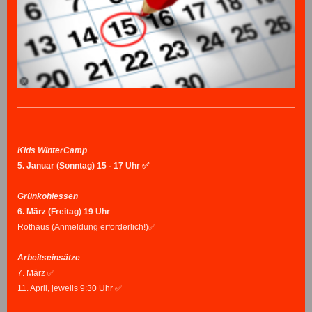
Kids WinterCamp
5. Januar (Sonntag) 15 - 17 Uhr ✅
Grünkohlessen
6.
März (Freitag) 19 Uhr
Rothaus (Anmeldung erforderlich!)✅
Arbeitseinsätze
7. März ✅
11. April, jeweils 9:30 Uhr ✅