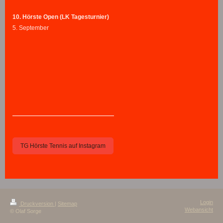
10. Hörste Open (LK Tagesturnier)
5. September
—————————————————
TG Hörste Tennis auf Instagram
Login
Druckversion
|
Sitemap
Webansicht
© Olaf Sorge