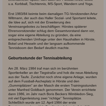
u.a. Korbball, Tischtennis, MS-Sport, Wandern und Yoga.
Erst 1983/84 keimte beim damaligen TG-Vorsitzenden Artur
Wiltmann, der auch das Haller Sozial- und Sportamt leitete,
die Idee auf, sich mit der Erweiterung des
Vereinsangebotes zu beschäftigen: Hörstes späterer
Ehrenvorsitzender schlug dem Gesamtvorstand dann vor,
sogar eine eigene Abteilung zu gründen, da eine
entsprechenden Umfrage unter den Haushalten in Hörste,
Bokel und Hesseln und der langsam aufkommende
Tennisboom den Bedarf deutlich machte.
Geburtsstunde der Tennisabteilung
Am 28. März 1984 traf man sich im berühmten
Sportlerkeller an der Tiegstraße und hob die neue Abteilung
aus der Taufe. Zunächst noch ohne eigene Anlage, wurden
auf dem Fussball-Ascheplatz in Hörste und den
„Gummiplätzen“ an der Masch die ersten Trainingsstunden
unter Manfred Goldbach genommen. Der Verein errichtete
dann 1986, im Jahr nach Boris Beckers Wimbledon-Sieg,
mit viel Eigenleistung zwei "richtige" Tennisplätze.
Schließlich wurde am 12. April 1984 der erste