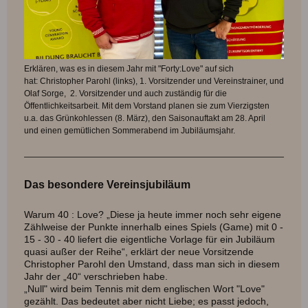
Erklären, was es in diesem Jahr mit "Forty:Love" auf sich
hat:
Christopher Parohl (links), 1. Vorsitzender und Vereinstrainer, und
Olaf Sorge, 2. Vorsitzender und auch zuständig für die
Öffentlichkeitsarbeit.
Mit dem Vorstand planen sie zum Vierzigsten
u.a. das Grünkohlessen (8. März), den Saisonauftakt am 28. April
und einen gemütlichen Sommerabend im Jubiläumsjahr.
Das besondere Vereinsjubiläum
Warum 40 : Love?
„Diese ja heute immer noch sehr eigene
Zählweise der Punkte innerhalb eines Spiels (Game) mit 0 -
15 - 30 - 40 liefert die eigentliche Vorlage für ein Jubiläum
quasi außer der Reihe“, erklärt der neue Vorsitzende
Christopher Parohl den Umstand, dass man sich in diesem
Jahr der „40“ verschrieben habe.
„Null" wird beim Tennis mit dem englischen Wort "Love"
gezählt. Das bedeutet aber nicht Liebe; es passt jedoch,