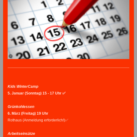
Kids WinterCamp
5. Januar (Sonntag) 15 - 17 Uhr ✅
Grünkohlessen
6.
März (Freitag) 19 Uhr
Rothaus (Anmeldung erforderlich!)✅
Arbeitseinsätze