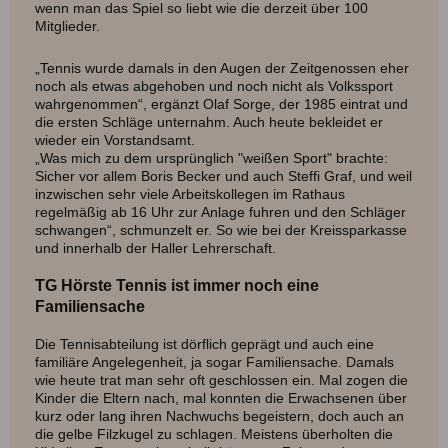
wenn man das Spiel so liebt wie die derzeit über 100
Mitglieder.
„Tennis wurde damals in den Augen der Zeitgenossen eher
noch als etwas abgehoben und noch nicht als Volkssport
wahrgenommen“, ergänzt Olaf Sorge, der 1985 eintrat und
die ersten Schläge unternahm. Auch heute bekleidet er
wieder ein Vorstandsamt.
„Was mich zu dem ursprünglich "weißen Sport" brachte:
Sicher vor allem Boris Becker und auch Steffi Graf, und weil
inzwischen sehr viele Arbeitskollegen im Rathaus
regelmäßig ab 16 Uhr zur Anlage fuhren und den Schläger
schwangen“, schmunzelt er. So wie bei der Kreissparkasse
und innerhalb der Haller Lehrerschaft.
TG Hörste Tennis ist immer noch eine
Familiensache
Die Tennisabteilung ist dörflich geprägt und auch eine
familiäre Angelegenheit, ja sogar Familiensache. Damals
wie heute trat man sehr oft geschlossen ein. Mal zogen die
Kinder die Eltern nach, mal konnten die Erwachsenen über
kurz oder lang ihren Nachwuchs begeistern, doch auch an
die gelbe Filzkugel zu schlagen. Meistens überholten die